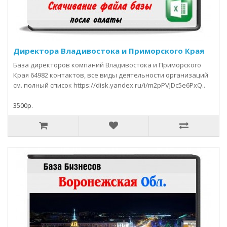
Директора Владивостока и Приморского Края
База директоров компаний Владивостока и Приморского
Края 64982 контактов, все виды деятельности организаций
см. полный список https://disk.yandex.ru/i/m2pPVJDc5e6PxQ..
3500р.