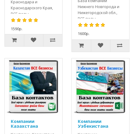
База компаний
Краснодара и
Нижнего Новгорода и
Краснодарского Края,
Нижегородской обл.,
ВСЕ виды
ВСЕ виды
деятельности.База без
деятельности.База без
дублей контактов, все
1590р.
дублей контактов, все
контакты уникальные,
1600р.
контакты уникальные,
все организации со
все организации со
всеми полными
всеми полными кон..
контактам..
Компании
Компании
Казахстана
Узбекистана