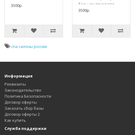
базы см. прикрепл.
клика делать
3500р.
скриншоты.Можно в 2
3500р.
интересующие
клика делать
выборки по регионам,
интересующие
по нас.пунктам, см.
выборки по регионам,
скриншоты. &..
по нас.пунктам,см.
скриншоты. &nb..
спа салоны россии
Информация
Реквизиты
Законодательство
Политика Безопасности
Договор оферты
Заказать сбор базы
Договор оферты 2
Как купить
Служба поддержки